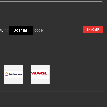
DE
*
:
ENVOYER