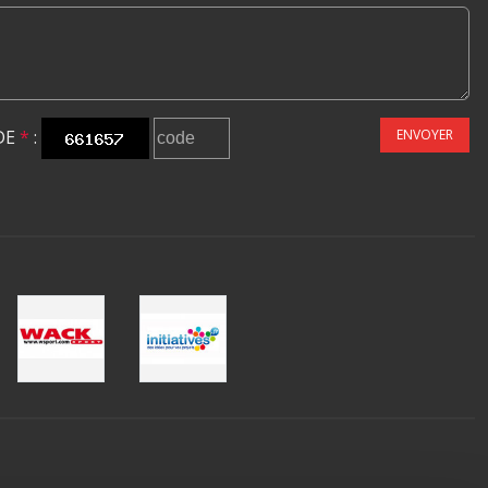
DE
*
:
ENVOYER