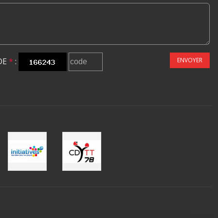
DE
*
:
ENVOYER