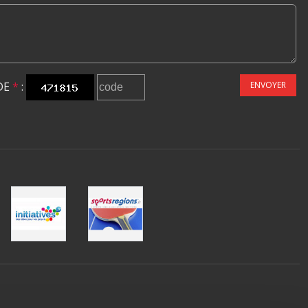
DE
*
:
ENVOYER