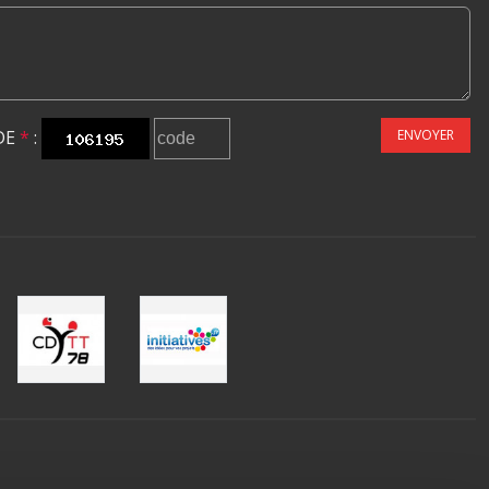
DE
*
:
ENVOYER